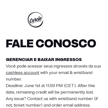
O 23 - DOMINGO 24 MAIO 2026
SEXTA-FEIRA 22 - SÁB
FALE CONOSCO
GERENCIAR E BAIXAR INGRESSOS
Você pode acessar seus ingressos através da sua
cashless account
with your email & wristband
number.
Deadline: June 1st at 11:59 PM (CET). After this
date, remaining credit will be permanently lost.
Any issue? Contact us with wristband number (if
not, ticket number) and order email address.